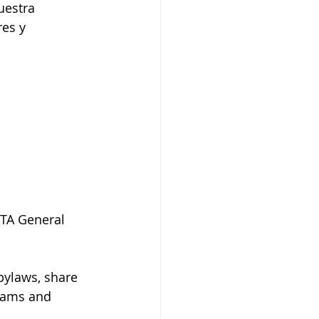
estra 
es y 
PTA General 
bylaws, share 
grams and 
 