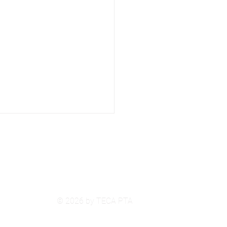
© 2026
by TECA PTA
oducing the 2025/26
Budget || Presentación