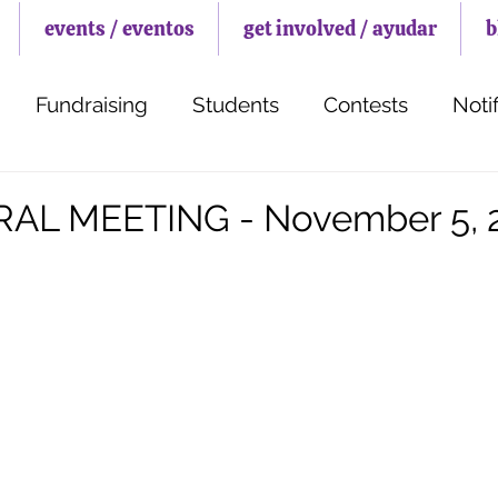
events / eventos
get involved / ayudar
b
Fundraising
Students
Contests
Notif
AL MEETING - November 5, 