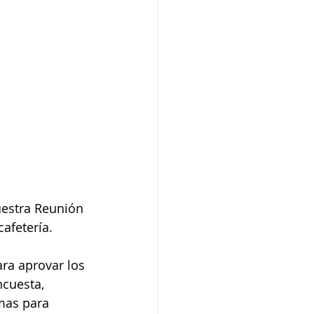
estra Reunión 
afetería. 
ara aprovar los 
cuesta, 
mas para 