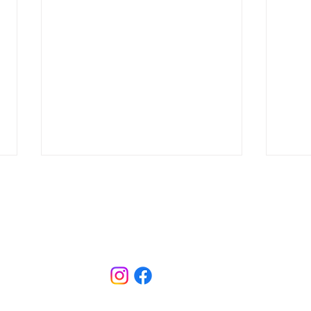
contact / contáctenos
donors choose
blog
Cleaner Air Flowing
Intr
Through TECA Classrooms
PTA 